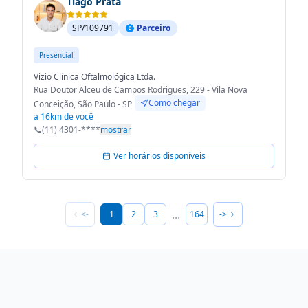
Tiago Prata
SP/109791
Parceiro
Presencial
Vizio Clínica Oftalmológica Ltda.
Rua Doutor Alceu de Campos Rodrigues, 229 - Vila Nova
Como chegar
Conceição, São Paulo - SP
a 16km de você
📞
(11) 4301-****
mostrar
Ver horários disponíveis
...
<-
1
2
3
164
->