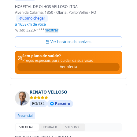
HOSPITAL DE OLHOS VELLOSO LTDA
Avenida Calama, 1350 - Olaria, Porto Velho - RO
Como chegar
a 1658km de você
📞
(69) 3223-****
mostrar
Ver horários disponíveis
Sem plano de saúde?
Preços especiais para cuidar da sua visão
Ver oferta
RENATO VELLOSO
RO/132
Parceiro
Presencial
SOL OFTALMOLOGIA | JI-PARANA
HOSPITAL DE OLHOS VELLOSO LTDA
SOL SERVICOS DE OFTALMOLOGIA