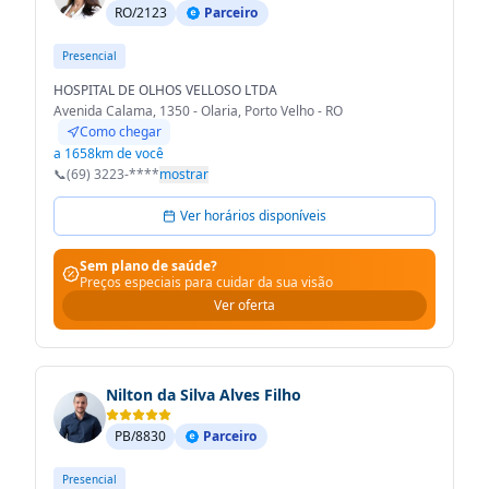
RO/2123
Parceiro
Presencial
HOSPITAL DE OLHOS VELLOSO LTDA
Avenida Calama, 1350 - Olaria, Porto Velho - RO
Como chegar
a 1658km de você
📞
(69) 3223-****
mostrar
Ver horários disponíveis
Sem plano de saúde?
Preços especiais para cuidar da sua visão
Ver oferta
Nilton da Silva Alves Filho
PB/8830
Parceiro
Presencial