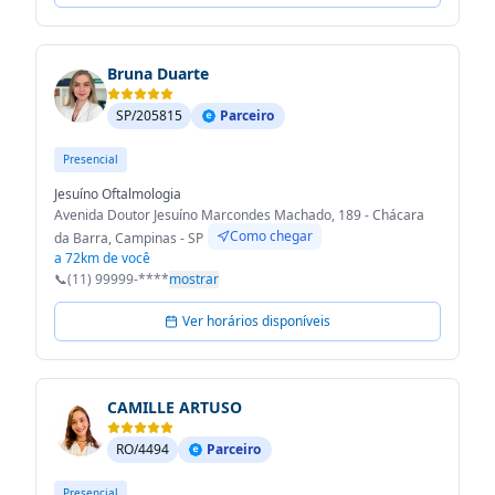
Bruna Duarte
SP/205815
Parceiro
Presencial
Jesuíno Oftalmologia
Avenida Doutor Jesuíno Marcondes Machado, 189 - Chácara
Como chegar
da Barra, Campinas - SP
a 72km de você
📞
(11) 99999-****
mostrar
Ver horários disponíveis
CAMILLE ARTUSO
RO/4494
Parceiro
Presencial