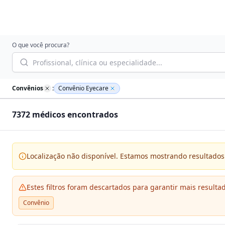
O que você procura?
Convênios
:
Convênio Eyecare
7372
médico
s
encontrado
s
Localização não disponível. Estamos mostrando resultados 
Estes filtros foram descartados para garantir mais resulta
Convênio