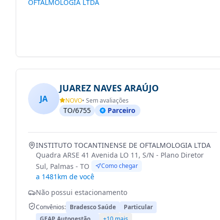
OFTALMOLOGIA LTDA
JUAREZ NAVES ARAÚJO
JA
NOVO
• Sem avaliações
TO/6755
Parceiro
INSTITUTO TOCANTINENSE DE OFTALMOLOGIA LTDA
Quadra ARSE 41 Avenida LO 11, S/N - Plano Diretor
Sul, Palmas - TO
Como chegar
a 1481km de você
Não possui estacionamento
Convênios:
Bradesco Saúde
Particular
GEAP Autogestão…
+10 mais