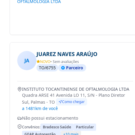
OFTALMOLOGIA LTDA
JUAREZ NAVES ARAÚJO
JA
NOVO
• Sem avaliações
TO/6755
Parceiro
INSTITUTO TOCANTINENSE DE OFTALMOLOGIA LTDA
Quadra ARSE 41 Avenida LO 11, S/N - Plano Diretor
Sul, Palmas - TO
Como chegar
a 1481km de você
Não possui estacionamento
Convênios:
Bradesco Saúde
Particular
GEAP Autogestão…
+10 mais