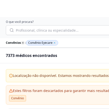
O que você procura?
Convênios
:
Convênio Eyecare
7373
médico
s
encontrado
s
Localização não disponível. Estamos mostrando resultados 
Estes filtros foram descartados para garantir mais resulta
Convênio