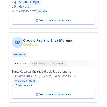
Como chegar
- RJ
a 5m de você
📞
(21) 99645-****
mostrar
Ver horários disponíveis
Claudio Fabiano Silva Moreira
CM
Presencial
Santa Casa da Misericórdia do Rio de Janeiro
Clínica Olhos Doutor Claudio Fabiano e Doutor José Miguel
Casa de Saúde e Maternidade Terezinha de Jesús
Santa Casa da Misericórdia do Rio de Janeiro
Rua Santa Luzia, 206, - Centro, Rio de Janeiro - RJ
Como chegar
a 191m de você
Ver horários disponíveis