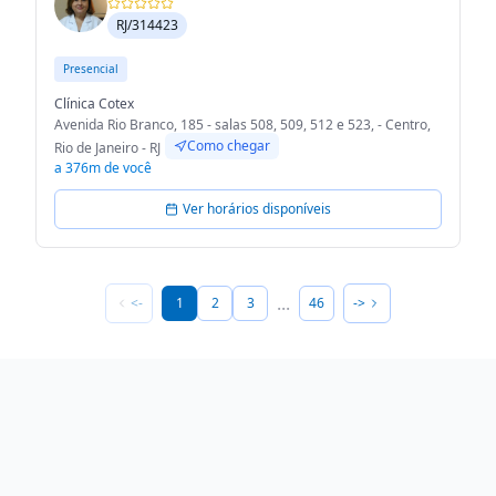
RJ/314423
Presencial
Clínica Cotex
Avenida Rio Branco, 185 - salas 508, 509, 512 e 523, - Centro,
Como chegar
Rio de Janeiro - RJ
a 376m de você
Ver horários disponíveis
...
<-
1
2
3
46
->