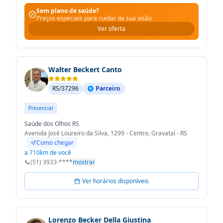
Sem plano de saúde?
Preços especiais para cuidar da sua visão
Ver oferta
Walter Beckert Canto
RS/37296
Parceiro
Presencial
Saúde dos Olhos RS
Avenida José Loureiro da Silva, 1299 - Centro, Gravataí - RS
Como chegar
a 710km de você
📞
(51) 3933-****
mostrar
Ver horários disponíveis
Lorenzo Becker Della Giustina