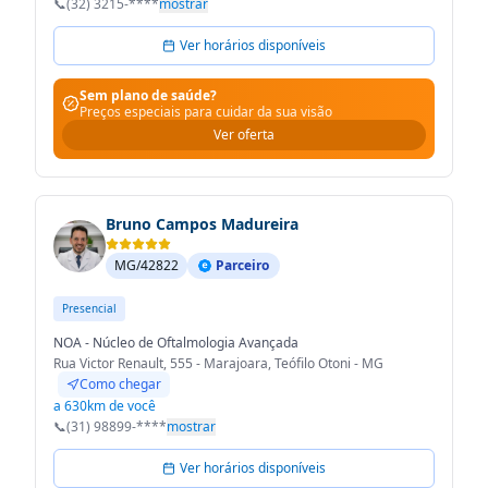
📞
(32) 3215-****
mostrar
Ver horários disponíveis
Sem plano de saúde?
Preços especiais para cuidar da sua visão
Ver oferta
Bruno Campos Madureira
MG/42822
Parceiro
Presencial
NOA - Núcleo de Oftalmologia Avançada
Rua Victor Renault, 555 - Marajoara, Teófilo Otoni - MG
Como chegar
a 630km de você
📞
(31) 98899-****
mostrar
Ver horários disponíveis